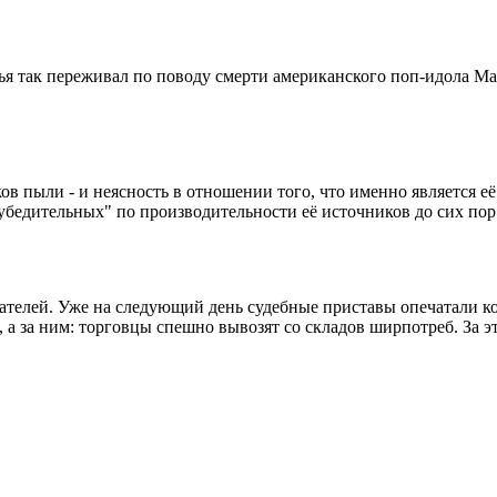
жья так переживал по поводу смерти американского поп-идола М
ов пыли - и неясность в отношении того, что именно является её
убедительных" по производительности её источников до сих пор
ателей. Уже на следующий день судебные приставы опечатали кон
 а за ним: торговцы спешно вывозят со складов ширпотреб. За эт